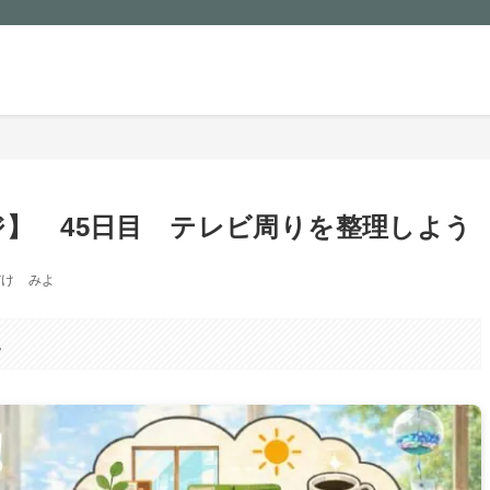
ル
プロフィール
片づけ
無印良品
食費節
ジ】 45日目 テレビ周りを整理しよう
だけ みよ
。