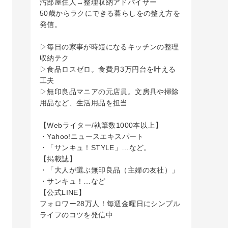
汚部屋住人→整理収納アドバイザー
50歳からラクにできる暮らしをの整え方を
発信。
▷毎日の家事が時短になるキッチンの整理
収納テク
▷食品ロスゼロ。食費月3万円台を叶える
工夫
▷無印良品マニアの元店員。文房具や掃除
用品など、生活用品を担当
【Webライター/執筆数1000本以上】
・Yahoo!ニュースエキスパート
・「サンキュ！STYLE」…など。
【掲載誌】
・「大人が選ぶ無印良品（主婦の友社）」
・サンキュ！…など
【公式LINE】
フォロワー28万人！毎週金曜日にシンプル
ライフのコツを発信中