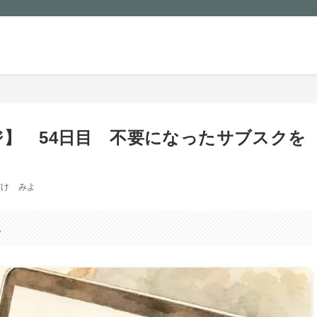
ル
プロフィール
片づけ
無印良品
食費節
ジ】 54日目 不要になったサブスクを
だけ みよ
。