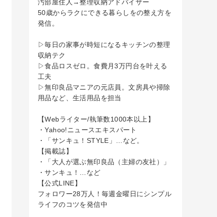
汚部屋住人→整理収納アドバイザー
50歳からラクにできる暮らしをの整え方を
発信。
▷毎日の家事が時短になるキッチンの整理
収納テク
▷食品ロスゼロ。食費月3万円台を叶える
工夫
▷無印良品マニアの元店員。文房具や掃除
用品など、生活用品を担当
【Webライター/執筆数1000本以上】
・Yahoo!ニュースエキスパート
・「サンキュ！STYLE」…など。
【掲載誌】
・「大人が選ぶ無印良品（主婦の友社）」
・サンキュ！…など
【公式LINE】
フォロワー28万人！毎週金曜日にシンプル
ライフのコツを発信中