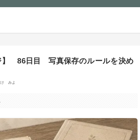
ル
プロフィール
片づけ
無印良品
食費節
ジ】 86日目 写真保存のルールを決め
だけ みよ
。