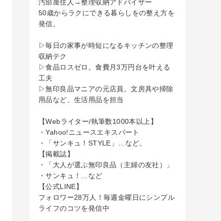
汚部屋住人→整理収納アドバイザー
50歳からラクにできる暮らしをの整え方を
発信。
▷毎日の家事が時短になるキッチンの整理
収納テク
▷食品ロスゼロ。食費月3万円台を叶える
工夫
▷無印良品マニアの元店員。文房具や掃除
用品など、生活用品を担当
【Webライター/執筆数1000本以上】
・Yahoo!ニュースエキスパート
・「サンキュ！STYLE」…など。
【掲載誌】
・「大人が選ぶ無印良品（主婦の友社）」
・サンキュ！…など
【公式LINE】
フォロワー28万人！毎週金曜日にシンプル
ライフのコツを発信中